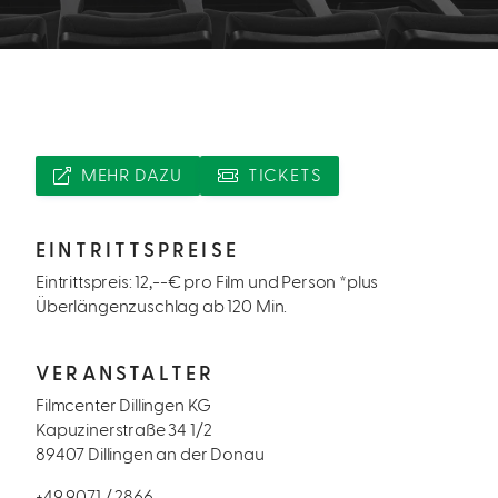
MEHR DAZU
TICKETS
EINTRITTSPREISE
Eintrittspreis: 12,--€ pro Film und Person *plus
Überlängenzuschlag ab 120 Min.
VERANSTALTER
Filmcenter Dillingen KG
Kapuzinerstraße 34 1/2
89407 Dillingen an der Donau
+49 9071 / 2866