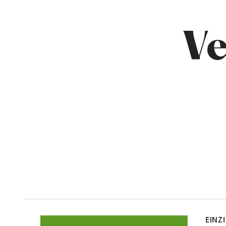
Ve
mehr
dazu
EINZ