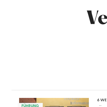
Ve
mehr
dazu
6 WE
FÜHRUNG