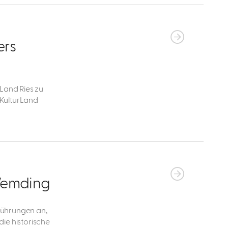
ers
Land Ries zu
KulturLand
 Wemding
führungen an,
ie historische