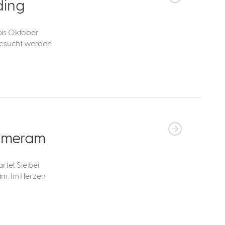
ding
bis Oktober
besucht werden
Emmeram
rtet Sie bei
am. Im Herzen