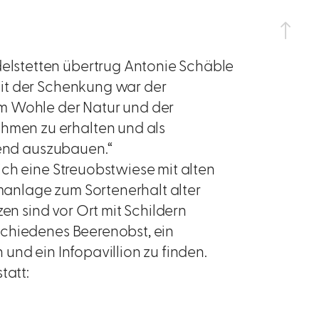
lstetten übertrug Antonie Schäble
it der Schenkung war der
m Wohle der Natur und der
men zu erhalten und als
gend auszubauen.“
ch eine Streuobstwiese mit alten
anlage zum Sortenerhalt alter
en sind vor Ort mit Schildern
schiedenes Beerenobst, ein
und ein Infopavillion zu finden.
tatt: