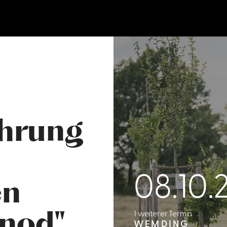
ührung
08.10.
en
1 weiterer Termin
inod"
WEMDING