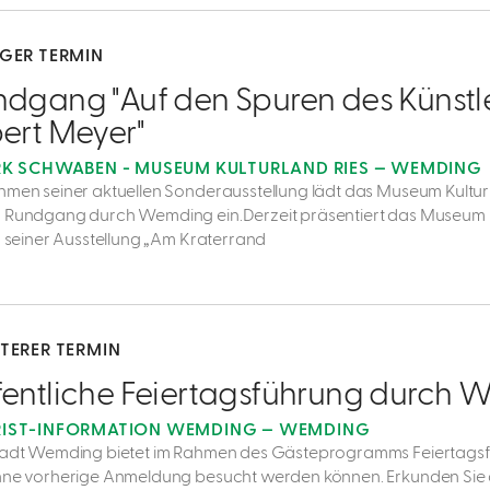
IGER TERMIN
dgang "Auf den Spuren des Künstl
ert Meyer"
RK SCHWABEN - MUSEUM KULTURLAND RIES — WEMDING
hmen seiner aktuellen Sonderausstellung lädt das Museum Kultur
 Rundgang durch Wemding ein.Derzeit präsentiert das Museum 
in seiner Ausstellung „Am Kraterrand
ITERER TERMIN
fentliche Feiertagsführung durch
IST-INFORMATION WEMDING — WEMDING
tadt Wemding bietet im Rahmen des Gästeprogramms Feiertags
hne vorherige Anmeldung besucht werden können. Erkunden Sie d