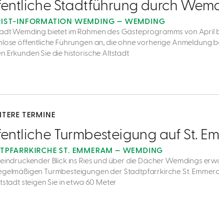
fentliche Stadtführung durch Wem
IST-INFORMATION WEMDING — WEMDING
tadt Wemding bietet im Rahmen des Gästeprogramms von April 
nlose öffentliche Führungen an, die ohne vorherige Anmeldung 
n.Erkunden Sie die historische Altstadt
ITERE TERMINE
fentliche Turmbesteigung auf St. 
TPFARRKIRCHE ST. EMMERAM — WEMDING
eeindruckender Blick ins Ries und über die Dächer Wemdings erwa
egelmäßigen Turmbesteigungen der Stadtpfarrkirche St. Emmer
tstadt steigen Sie in etwa 60 Meter