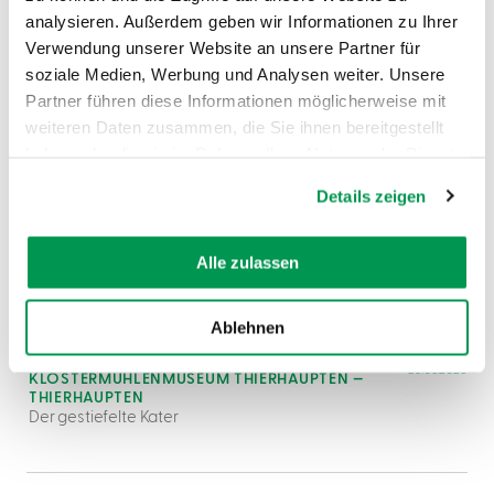
DAZU PASSEND
Ähnliche
analysieren. Außerdem geben wir Informationen zu Ihrer
Verwendung unserer Website an unsere Partner für
Veranstaltungen
soziale Medien, Werbung und Analysen weiter. Unsere
Partner führen diese Informationen möglicherweise mit
weiteren Daten zusammen, die Sie ihnen bereitgestellt
haben oder die sie im Rahmen Ihrer Nutzung der Dienste
gesammelt haben.
Details zeigen
mehr
Alle zulassen
dazu
FAMILIE
Ablehnen
EINZIGER TERMIN
1
Der gestiefelte Kater
25.08.2026
KLOSTERMÜHLENMUSEUM THIERHAUPTEN —
THIERHAUPTEN
Der gestiefelte Kater
mehr