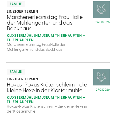
dazu
FAMILIE
EINZIGER TERMIN
2
Märchenerlebnistag Frau Holle
der Mühlengarten und das
26.08.2026
Backhaus
KLOSTERMÜHLENMUSEUM THIERHAUPTEN —
THIERHAUPTEN
Märchenerlebnistag Frau Holle der
Mühlengarten und das Backhaus
mehr
dazu
FAMILIE
EINZIGER TERMIN
3
Hokus-Pokus Krötenschleim - die
kleine Hexe in der Klostermühle
27.08.2026
KLOSTERMÜHLENMUSEUM THIERHAUPTEN —
THIERHAUPTEN
Hokus-Pokus Krötenschleim - die kleine Hexe in
der Klostermühle