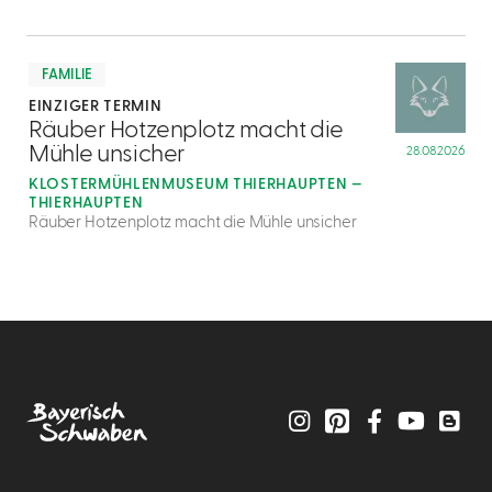
mehr
dazu
FAMILIE
EINZIGER TERMIN
4
Räuber Hotzenplotz macht die
Mühle unsicher
28.08.2026
KLOSTERMÜHLENMUSEUM THIERHAUPTEN —
THIERHAUPTEN
Räuber Hotzenplotz macht die Mühle unsicher
Instagram
Pinterest
Facebook
YouTube
Blo