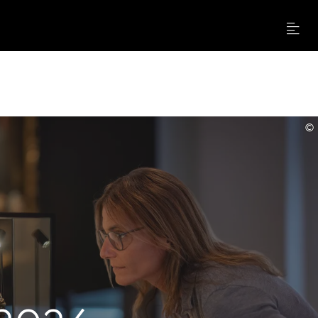
Menu
©