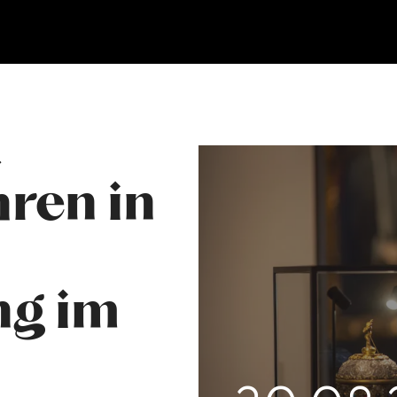
.
ren in
g im