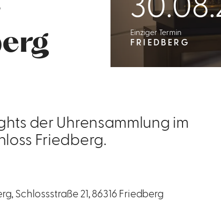
30.08
r
Einziger Termin
berg
FRIEDBERG
ghts der Uhrensammlung im
loss Friedberg.
g, Schlossstraße 21, 86316 Friedberg