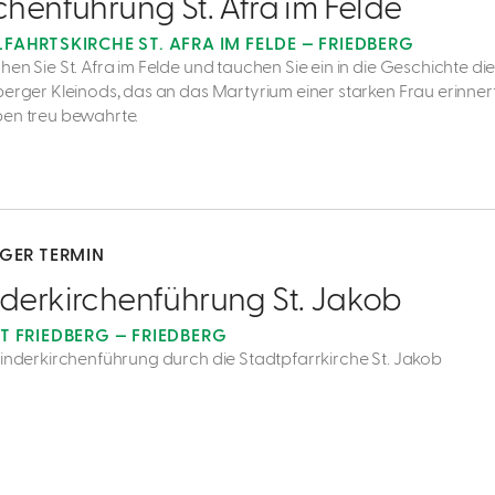
chenführung St. Afra im Felde
FAHRTSKIRCHE ST. AFRA IM FELDE — FRIEDBERG
en Sie St. Afra im Felde und tauchen Sie ein in die Geschichte di
berger Kleinods, das an das Martyrium einer starken Frau erinnert,
en treu bewahrte.
IGER TERMIN
derkirchenführung St. Jakob
T FRIEDBERG — FRIEDBERG
Kinderkirchenführung durch die Stadtpfarrkirche St. Jakob