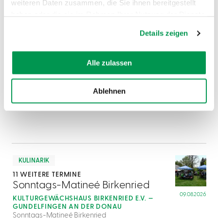
weiteren Daten zusammen, die Sie ihnen bereitgestellt
haben oder die sie im Rahmen Ihrer Nutzung der Dienste
gesammelt haben.
Details zeigen
DAZU PASSEND
Ähnliche
Veranstaltungen
Alle zulassen
Ablehnen
mehr
dazu
KULINARIK
11 WEITERE TERMINE
1
Sonntags-Matineé Birkenried
09.08.2026
KULTURGEWÄCHSHAUS BIRKENRIED E.V. —
GUNDELFINGEN AN DER DONAU
Sonntags-Matineé Birkenried