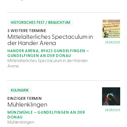
mehr
dazu
HISTORISCHES FEST / BRAUCHTUM
3 WEITERE TERMINE
2
Mittelalterliches Spectaculum in
der Hander Arena
28.08.2026
HANDER ARENA, 89423 GUNDELFINGEN —
GUNDELFINGEN AN DER DONAU
Mittelalterliches Spectaculum in der Hander
Arena
mehr
dazu
KULINARIK
EINZIGER TERMIN
3
Mühlenklingen
28.08.2026
MÜNZMÜHLE — GUNDELFINGEN AN DER
DONAU
Mühlenklingen