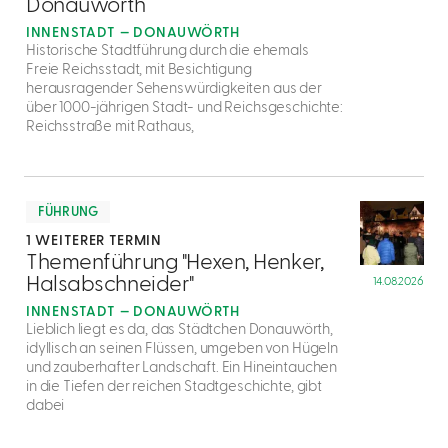
Donauwörth
INNENSTADT — DONAUWÖRTH
Historische Stadtführung durch die ehemals
Freie Reichsstadt, mit Besichtigung
herausragender Sehenswürdigkeiten aus der
über 1000-jährigen Stadt- und Reichsgeschichte:
Reichsstraße mit Rathaus,
mehr
dazu
FÜHRUNG
1 WEITERER TERMIN
5
Themenführung "Hexen, Henker,
Halsabschneider"
14.08.2026
INNENSTADT — DONAUWÖRTH
Lieblich liegt es da, das Städtchen Donauwörth,
idyllisch an seinen Flüssen, umgeben von Hügeln
und zauberhafter Landschaft. Ein Hineintauchen
in die Tiefen der reichen Stadtgeschichte, gibt
dabei