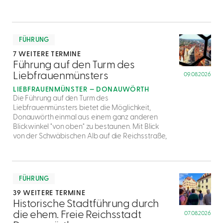
mehr
dazu
FÜHRUNG
7 WEITERE TERMINE
3
Führung auf den Turm des
Liebfrauenmünsters
09.08.2026
LIEBFRAUENMÜNSTER — DONAUWÖRTH
Die Führung auf den Turm des
Liebfrauenmünsters bietet die Möglichkeit,
Donauwörth einmal aus einem ganz anderen
Blickwinkel "von oben" zu bestaunen. Mit Blick
von der Schwäbischen Alb auf die Reichsstraße,
mehr
dazu
FÜHRUNG
39 WEITERE TERMINE
4
Historische Stadtführung durch
die ehem. Freie Reichsstadt
07.08.2026