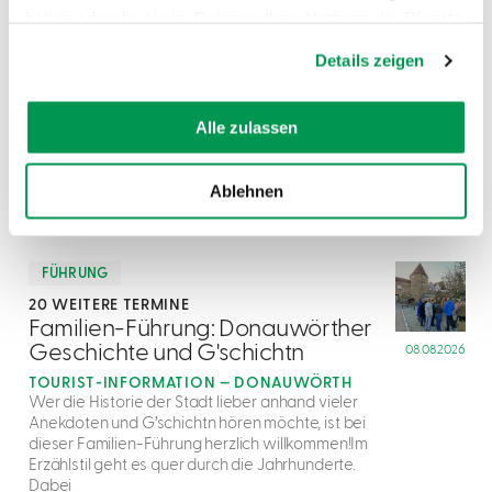
55 WEITERE TERMINE
haben oder die sie im Rahmen Ihrer Nutzung der Dienste
1
Offene Sonntagsführung im
gesammelt haben.
Käthe-Kruse-Puppen-Museum
07.08.2026
Details zeigen
KÄTHE-KRUSE-PUPPEN-MUSEUM —
DONAUWÖRTH
Das Käthe-Kruse-
Alle zulassen
Puppen-Museum in Donauwörth zeigt in der
Dauerausstellung über 150 Puppen,
Schaufensterfiguren und Puppenstubenpuppen
Ablehnen
mehr
dazu
FÜHRUNG
20 WEITERE TERMINE
2
Familien-Führung: Donauwörther
Geschichte und G'schichtn
08.08.2026
TOURIST-INFORMATION — DONAUWÖRTH
Wer die Historie der Stadt lieber anhand vieler
Anekdoten und G’schichtn hören möchte, ist bei
dieser Familien-Führung herzlich willkommen!Im
Erzählstil geht es quer durch die Jahrhunderte.
Dabei