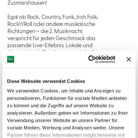
Zusmarshausen!
Egal ob Rock, Country, Funk, Irish Folk,
Rock’n’Roll oder andere musikalische
Richtungen – die 2. Musiknacht
verspricht für jeden Geschmack das
passende Live-Erlebnis. Lokale und
überregionale Bands verwandeln die
Gaststätten und Locations in echte
Konzertbühnen.
Diese Webseite verwendet Cookies
Bequem & sicher: P&R mit Shuttlebus
Für entspannte An- und Abreise sorgt
Wir verwenden Cookies, um Inhalte und Anzeigen zu
der kostenlose Shuttlebus-Service der
personalisieren, Funktionen für soziale Medien anbieten
Firma Ludwig Tours vom
zu können und die Zugriffe auf unsere Website zu
Innovationspark und Festplatz direkt ins
analysieren. Außerdem geben wir Informationen zu Ihrer
Veranstaltungsgeschehen.
Verwendung unserer Website an unsere Partner für
soziale Medien, Werbung und Analysen weiter. Unsere
Verpassen Sie nicht das musikalische
Partner führen diese Informationen möglicherweise mit
Highlight des Herbstes in