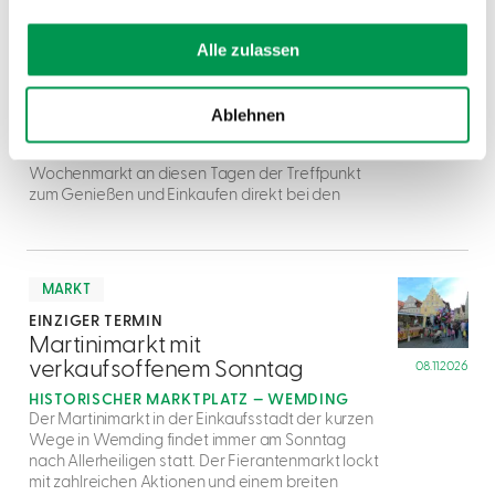
MARKT
16 WEITERE TERMINE
Alle zulassen
1
Wemdinger Wochenmarkt
08.08.2026
HISTORISCHER MARKTPLATZ — WEMDING
Samstags verwandelt sich in Wemding der
Ablehnen
Marktplatz in einen Ort bunten des
Markttreibens: Von 8 bis 12 Uhr ist der
Wochenmarkt an diesen Tagen der Treffpunkt
zum Genießen und Einkaufen direkt bei den
mehr
dazu
MARKT
EINZIGER TERMIN
2
Martinimarkt mit
verkaufsoffenem Sonntag
08.11.2026
HISTORISCHER MARKTPLATZ — WEMDING
Der Martinimarkt in der Einkaufsstadt der kurzen
Wege in Wemding findet immer am Sonntag
nach Allerheiligen statt. Der Fierantenmarkt lockt
mit zahlreichen Aktionen und einem breiten