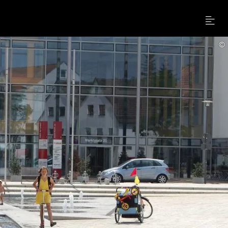
Menu
©