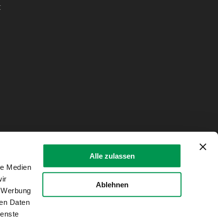
t
Alle zulassen
le Medien
ir
Ablehnen
, Werbung
ren Daten
ienste