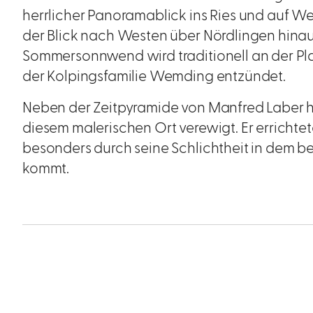
herrlicher Panoramablick ins Ries und auf We
der Blick nach Westen über Nördlingen hinaus
Sommersonnwend wird traditionell an der Pl
der Kolpingsfamilie Wemding entzündet.
Neben der Zeitpyramide von Manfred Laber ha
diesem malerischen Ort verewigt. Er errichtet
besonders durch seine Schlichtheit in dem 
kommt.