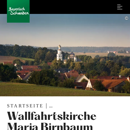
Menu
©
STARTSEITE
...
Wallfahrtskirche
Maria Birnbaum