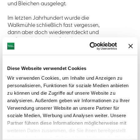
und Bleichen ausgelegt.
Im letzten Jahrhundert wurde die
Walkmühle schließlich fast vergessen,
dann aber doch wiederentdeckt und
umfangreich saniert. Seit der
Fertigstellung im Mai 1994 werden die
Räumlichkeiten als Kulturzentrum
genutzt. Ausstellungen, Tagungen,
Diese Webseite verwendet Cookies
Vorträge, Kurse und sonstige kulturelle
Veranstaltungen bereichern nun das
Wir verwenden Cookies, um Inhalte und Anzeigen zu
kulturelle Leben Gundelfingens. Museale
personalisieren, Funktionen für soziale Medien anbieten
Ausstellungsstücke im Obergeschoss
zu können und die Zugriffe auf unsere Website zu
gewähren den Besuchern einen Einblick
analysieren. Außerdem geben wir Informationen zu Ihrer
in das Leben der früheren Jahrhunderte.
Verwendung unserer Website an unsere Partner für
Der Bleichestadel wurde im Gedenkjahr
soziale Medien, Werbung und Analysen weiter. Unsere
2012 saniert und steht hauptsächlich für
Partner führen diese Informationen möglicherweise mit
kulturelle Veranstaltungen zur
weiteren Daten zusammen, die Sie ihnen bereitgestellt
Verfügung.
haben oder die sie im Rahmen Ihrer Nutzung der Dienste