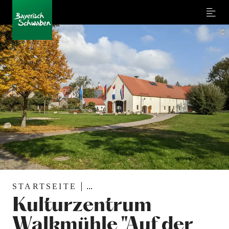
Menu
©
STARTSEITE
...
Kulturzentrum
Walkmühle "Auf der