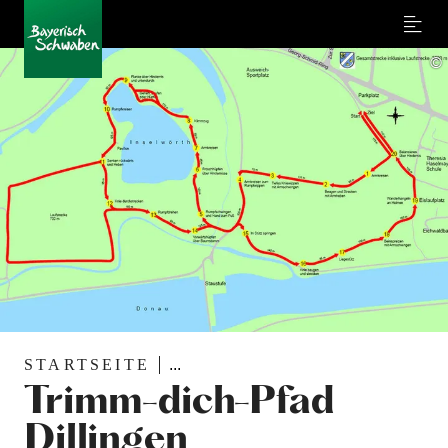
Menu
©
STARTSEITE
...
Trimm-dich-Pfad
Dillingen