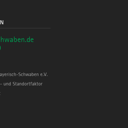
ON
chwaben.de
0
Bayerisch-Schwaben e.V.
- und Standortfaktor
t