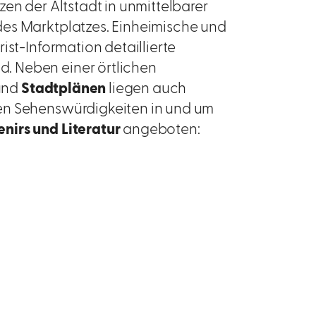
en der Altstadt in unmittelbarer
des Marktplatzes. Einheimische und
ist-Information detaillierte
. Neben einer örtlichen
und
Stadtplänen
liegen auch
en Sehenswürdigkeiten in und um
nirs und Literatur
angeboten: