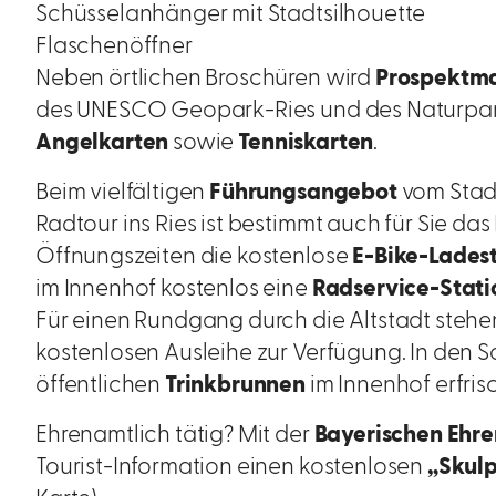
Schüsselanhänger mit Stadtsilhouette
Flaschenöffner
Neben örtlichen Broschüren wird
Prospektma
des UNESCO Geopark-Ries und des Naturpark
Angelkarten
sowie
Tenniskarten
.
Beim vielfältigen
Führungsangebot
vom Stad
Radtour ins Ries ist bestimmt auch für Sie da
Öffnungszeiten die kostenlose
E-Bike-Lades
im Innenhof kostenlos eine
Radservice-Stati
Für einen Rundgang durch die Altstadt steh
kostenlosen Ausleihe zur Verfügung. In de
öffentlichen
Trinkbrunnen
im Innenhof erfris
Ehrenamtlich tätig? Mit der
Bayerischen Ehr
Tourist-Information einen kostenlosen
„Skulp