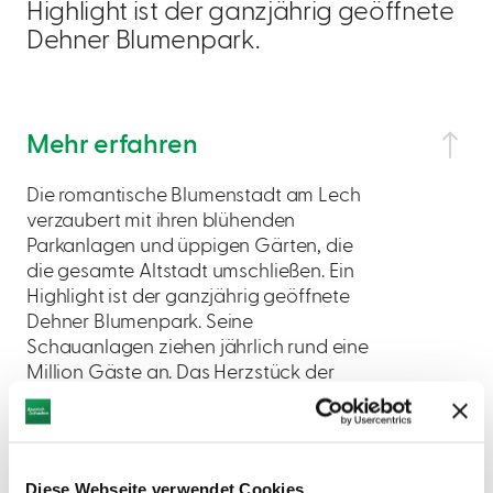
Highlight ist der ganzjährig geöffnete
Dehner Blumenpark.
Mehr erfahren
Die romantische Blumenstadt am Lech
verzaubert mit ihren blühenden
Parkanlagen und üppigen Gärten, die
die gesamte Altstadt umschließen. Ein
Highlight ist der ganzjährig geöffnete
Dehner Blumenpark. Seine
Schauanlagen ziehen jährlich rund eine
Million Gäste an. Das Herzstück der
Altstadt: ein denkmalgeschütztes
Bürgerhaus-Ensemble aus dem 17. und
18. Jahrhundert und das schöne Rokoko-
Rathaus mit dem Tilly-Denkmal.
Diese Webseite verwendet Cookies