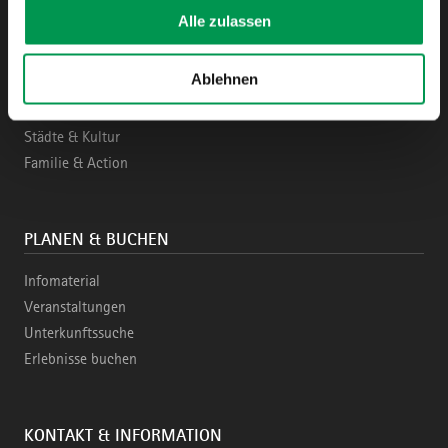
Alle zulassen
ENTDECKEN
Ablehnen
Region & Highlights
Aktiv & Naturziele
Städte & Kultur
Familie & Action
PLANEN & BUCHEN
Infomaterial
Veranstaltungen
Unterkunftssuche
Erlebnisse buchen
KONTAKT & INFORMATION