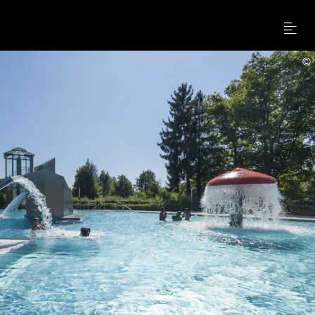
Menu
©