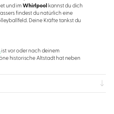
et und im
Whirlpool
kannst du dich
ssers findest du natürlich eine
leyballfeld. Deine Kräfte tankst du
s
ist vor oder nach deinem
ne historische Altstadt hat neben