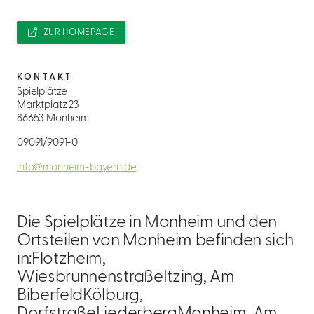
ZUR HOMEPAGE
KONTAKT
Spielplätze
Marktplatz 23
86653 Monheim
09091/9091-0
info@monheim-bayern.de
Die Spielplätze in Monheim und den
Ortsteilen von Monheim befinden sich
in:Flotzheim,
WiesbrunnenstraßeItzing, Am
BiberfeldKölburg,
DorfstraßeLiederbergMonheim, Am