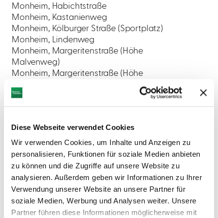
Monheim, Habichtstraße
Monheim, Kastanienweg
Monheim, Kölburger Straße (Sportplatz)
Monheim, Lindenweg
Monheim, Margeritenstraße (Höhe
Malvenweg)
Monheim, Margeritenstraße (Höhe
Salbeiweg)
Monheim, Zieglerstraße
Rehau, Breitenweg
Rehau, Hankengasse
Diese Webseite verwendet Cookies
Rothenberg
Warching, Obere Dorfstraße
Wir verwenden Cookies, um Inhalte und Anzeigen zu
Weilheim, Kreuzgasse
personalisieren, Funktionen für soziale Medien anbieten
Wittesheim, Am Sattlerbuck
zu können und die Zugriffe auf unsere Website zu
analysieren. Außerdem geben wir Informationen zu Ihrer
Verwendung unserer Website an unsere Partner für
Der Spielbetrieb ist bis
soziale Medien, Werbung und Analysen weiter. Unsere
Sonnenuntergang gestattet.
Partner führen diese Informationen möglicherweise mit
Die Spielgeräte sind für Kinder bis 14