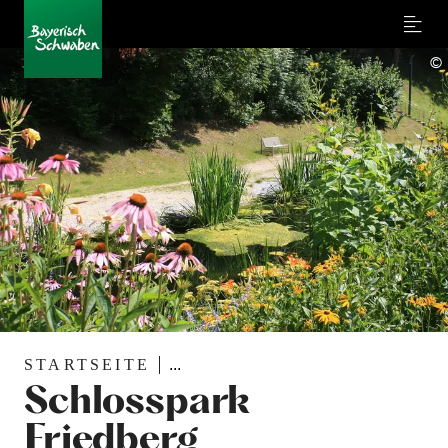
Menu
©
STARTSEITE
...
Schlosspark
Friedberg