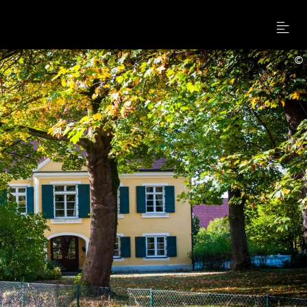
Menu
©