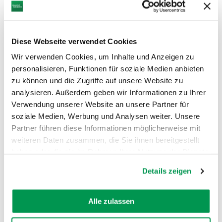
doch er bleibt heute ein markantes
Zeugnis der technischen Infrastruktur
des späten 19. und frühen 20.
Diese Webseite verwendet Cookies
Jahrhunderts.
Wir verwenden Cookies, um Inhalte und Anzeigen zu
personalisieren, Funktionen für soziale Medien anbieten
Öffnungszeiten
zu können und die Zugriffe auf unsere Website zu
analysieren. Außerdem geben wir Informationen zu Ihrer
Verwendung unserer Website an unsere Partner für
soziale Medien, Werbung und Analysen weiter. Unsere
Partner führen diese Informationen möglicherweise mit
weiteren Daten zusammen, die Sie ihnen bereitgestellt
AUF DER KARTE ANZEIGEN
haben oder die sie im Rahmen Ihrer Nutzung der Dienste
gesammelt haben.
Details zeigen
Alle zulassen