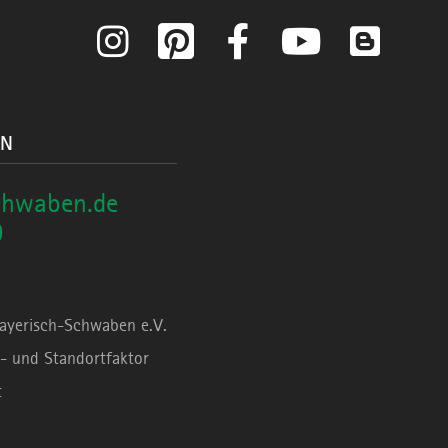
Instagram
Pinterest
Facebook
YouTube
Blog
ON
chwaben.de
0
Bayerisch-Schwaben e.V.
- und Standortfaktor
t