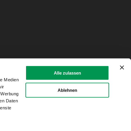
Alle zulassen
le Medien
ir
Ablehnen
, Werbung
ren Daten
ienste