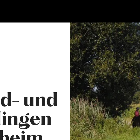
nd- und
lingen
sheim