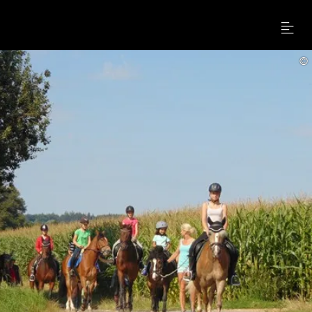
Menu
©