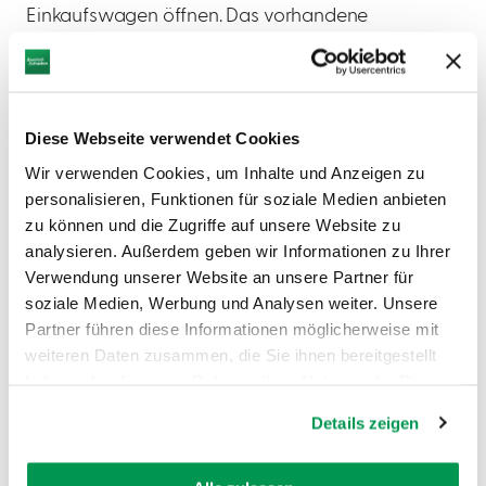
Einkaufswagen öffnen. Das vorhandene
Werkzeug, wie z. B. ein Schraubenzieher,
hängt an verlängerten Stahlseilen,
womit alle Fahrrad-Komponenten
erreichbar sind. Außerdem ist die Station
Diese Webseite verwendet Cookies
mit einer Standpumpe ausgestattet
(Adapter für alle Ventile). Die
Wir verwenden Cookies, um Inhalte und Anzeigen zu
Konstruktion der Station ermöglicht ein
personalisieren, Funktionen für soziale Medien anbieten
Fahrrad auf den Rost zu legen, so dass
zu können und die Zugriffe auf unsere Website zu
Reparaturen an der Fahrradkurbel ganz
analysieren. Außerdem geben wir Informationen zu Ihrer
einfach sind.
Verwendung unserer Website an unsere Partner für
soziale Medien, Werbung und Analysen weiter. Unsere
Partner führen diese Informationen möglicherweise mit
weiteren Daten zusammen, die Sie ihnen bereitgestellt
haben oder die sie im Rahmen Ihrer Nutzung der Dienste
gesammelt haben.
Details zeigen
AUF DER KARTE ANZEIGEN