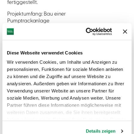
fertiggestellt.
Projektumfang: Bau einer
Pumptrackanlage
Projektträger: Stadt Monheim
Umsetzungszeitraum: Sommer 2023
Diese Webseite verwendet Cookies
Gesamtkosten brutto 200.000,00€
Wir verwenden Cookies, um Inhalte und Anzeigen zu
Förderung durch LEADER: 76.500,00 €
personalisieren, Funktionen für soziale Medien anbieten
zu können und die Zugriffe auf unsere Website zu
"Europäischer Landwirtschaftsfonds für
analysieren. Außerdem geben wir Informationen zu Ihrer
die Entwicklung des ländlichen Raumes:
Verwendung unserer Website an unsere Partner für
Hier investiert Europa in die ländlichen
soziale Medien, Werbung und Analysen weiter. Unsere
Gebiete" - mitfinanziert durch den
Partner führen diese Informationen möglicherweise mit
Freistaat Bayern im Rahmen des
weiteren Daten zusammen, die Sie ihnen bereitgestellt
Entwicklungsprogramms für den
haben oder die sie im Rahmen Ihrer Nutzung der Dienste
ländlichen Raum in Bayern 2014-2022.
gesammelt haben.
Details zeigen