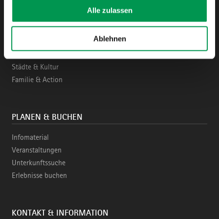
Alle zulassen
ENTDECKEN
Ablehnen
Region & Highlights
Aktiv & Naturziele
Städte & Kultur
Familie & Action
PLANEN & BUCHEN
Infomaterial
Veranstaltungen
Unterkunftssuche
Erlebnisse buchen
KONTAKT & INFORMATION