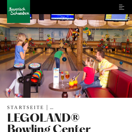
Menu
©
STARTSEITE
...
LEGOLAND®
Bowling Center