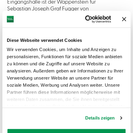
Eingangshalle ist der Wappenstein für
Sebastian Joseph Graf Fugger von
Kirchberg und Weißenhorn, eine
Meisterarbeit des Dillingers Franz Karl
Schwertle aus dem Jahre 1764. Eine
komplette Außenrestaurierung kam im
Diese Webseite verwendet Cookies
Jahre 1973 zur Durchführung. 1998 wurde
Wir verwenden Cookies, um Inhalte und Anzeigen zu
nur der Turm und die Turmseite des
personalisieren, Funktionen für soziale Medien anbieten
Kirchenschiffes frisch getüncht. Von
1988-90 fand die jüngste
zu können und die Zugriffe auf unsere Website zu
Innenrestaurierung statt, bei der auch
analysieren. Außerdem geben wir Informationen zu Ihrer
der heutige Volksaltar eingefügt wurde.
Verwendung unserer Website an unsere Partner für
soziale Medien, Werbung und Analysen weiter. Unsere
Partner führen diese Informationen möglicherweise mit
weiteren Daten zusammen, die Sie ihnen bereitgestellt
haben oder die sie im Rahmen Ihrer Nutzung der Dienste
gesammelt haben.
Details zeigen
AUF DER KARTE ANZEIGEN