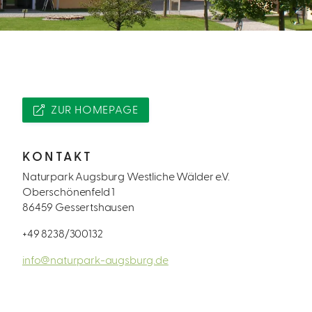
ZUR HOMEPAGE
KONTAKT
Naturpark Augsburg Westliche Wälder e.V.
Oberschönenfeld 1
86459 Gessertshausen
+49 8238/300132
info@naturpark-augsburg.de