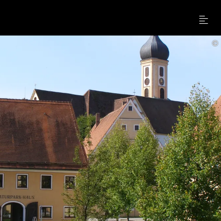
Menu
©