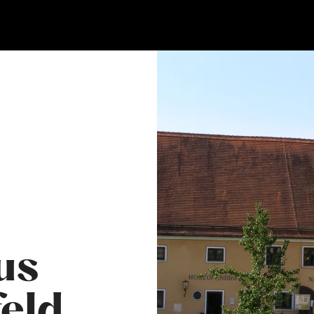
us
eld