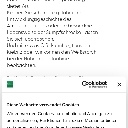
dieser Art.
Kennen Sie schon die gefährliche
Entwicklungsgeschichte des
Ameisenbläulings oder die besondere
Lebensweise der Sumpfschrecke. Lassen
Sie sich überraschen.
Und mit etwas Glück umfliegt uns der
Kiebitz oder wir können den Weißstorch
bei der Nahrungsaufnahme
beobachten.
Treffpunkt Parkplatz Gaststätte Blaue
Traube in Obenhausen
Teilnehmerzahl mind. 5, max.20
Dauer ca. 2,5 Stunden
Diese Webseite verwendet Cookies
Kosten 60 Euro
Buchung unter Tel. 0176 54768459 oder
Wir verwenden Cookies, um Inhalte und Anzeigen zu
angerer_michael@web.de
personalisieren, Funktionen für soziale Medien anbieten
zu können und die Zugriffe auf unsere Website zu