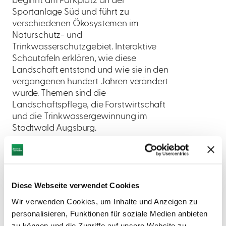
beginnt am Parkplatz an der
Sportanlage Süd und führt zu
verschiedenen Ökosystemen im
Naturschutz- und
Trinkwasserschutzgebiet. Interaktive
Schautafeln erklären, wie diese
Landschaft entstand und wie sie in den
vergangenen hundert Jahren verändert
wurde. Themen sind die
Landschaftspflege, die Forstwirtschaft
und die Trinkwassergewinnung im
Stadtwald Augsburg.
Diese Webseite verwendet Cookies
Wir verwenden Cookies, um Inhalte und Anzeigen zu
personalisieren, Funktionen für soziale Medien anbieten
AUF DER KARTE ANZEIGEN
zu können und die Zugriffe auf unsere Website zu