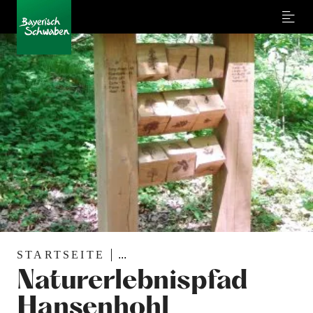
Menu
STARTSEITE
...
Naturerlebnispfad
Hansenhohl