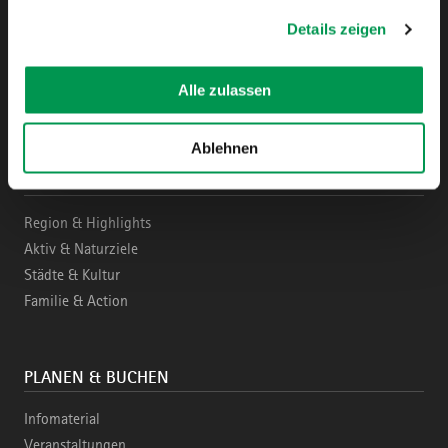
gesammelt haben.
Details zeigen
Instagram
Pinterest
Facebook
YouTube
Blo
Alle zulassen
Ablehnen
ENTDECKEN
Region & Highlights
Aktiv & Naturziele
Städte & Kultur
Familie & Action
PLANEN & BUCHEN
Infomaterial
Veranstaltungen