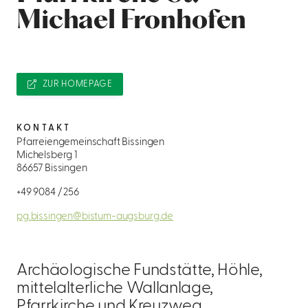
Michael Fronhofen
ZUR HOMEPAGE
KONTAKT
Pfarreiengemeinschaft Bissingen
Michelsberg 1
86657 Bissingen
+49 9084 / 256
pg.bissingen@bistum-augsburg.de
Archäologische Fundstätte, Höhle,
mittelalterliche Wallanlage,
Pfarrkirche und Kreuzweg