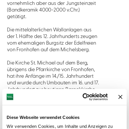
vornehmlich aber aus der Jungsteinzeit
(Bandkeramik 4000-2000 v.Chr.)
getätigt.
Die mittelalterlichen Wallanlagen aus
der 1. Hälfte des 12. Jahrhunderts zeugen
vom ehemaligen Burgsitz der Edelfreien
von Fronhofen auf dem Michelsberg.
Die Kirche St. Michael auf dem Berg,
übrigens die Pfarrkirche von Fronhofen,
hat ihre Anfänge im 14./15. Jahrhundert
und wurde durch Umbauten im 16. und 17.
Jahrhundert zur heutigen Barockkirche.
Im 18. Jahrhundert entstanden der Turm
und die Sakristei. Gruppenführungen
können auf Anfrage bei Gisela Müßig
unter 09089/468 vereinbart werden.
Diese Webseite verwendet Cookies
Wir verwenden Cookies, um Inhalte und Anzeigen zu