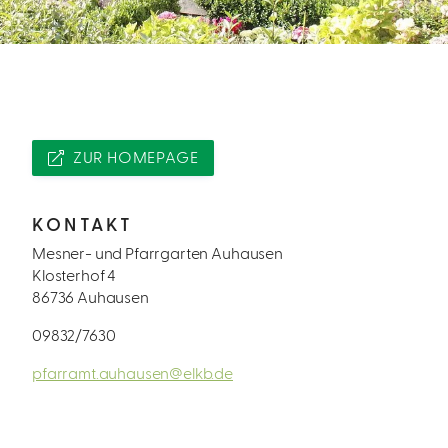
ZUR HOMEPAGE
KONTAKT
Mesner- und Pfarrgarten Auhausen
Klosterhof 4
86736 Auhausen
09832/7630
pfarramt.auhausen@elkb.de