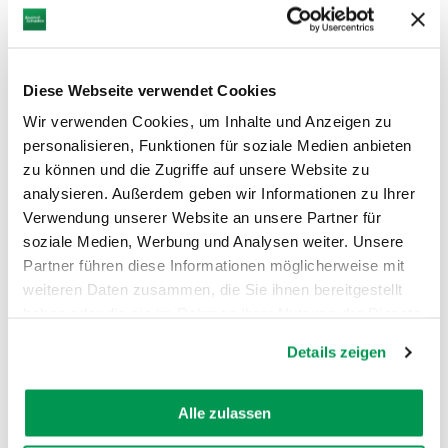
Von den „Tonaugen“ fertigte die Gießerei
über den Zwischenschritt der
Silikonabformung Wachsmodelle, die
zur Herstellung der eigentlichen
Diese Webseite verwendet Cookies
Gußformen dienten. Das Mahnmal
Wir verwenden Cookies, um Inhalte und Anzeigen zu
wurde am 8. März 2005 enthüllt.
personalisieren, Funktionen für soziale Medien anbieten
zu können und die Zugriffe auf unsere Website zu
analysieren. Außerdem geben wir Informationen zu Ihrer
Verwendung unserer Website an unsere Partner für
soziale Medien, Werbung und Analysen weiter. Unsere
Partner führen diese Informationen möglicherweise mit
weiteren Daten zusammen, die Sie ihnen bereitgestellt
haben oder die sie im Rahmen Ihrer Nutzung der Dienste
AUF DER KARTE ANZEIGEN
gesammelt haben.
Details zeigen
Alle zulassen