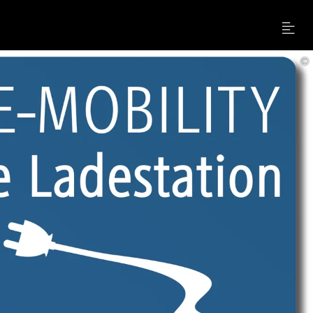
Menu
©