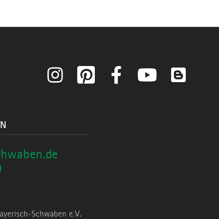
Instagram
Pinterest
Facebook
YouTube
Blog
ON
chwaben.de
0
Bayerisch-Schwaben e.V.