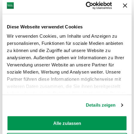
errichteten die beiden
Stadtherrschaften gemeinsam mit der
Bürgerschaft den heutigen Turm. Im
Inneren sind noch die Zellen des
Diese Webseite verwendet Cookies
einstigen Stadtgefängnisses zu sehen –
Wir verwenden Cookies, um Inhalte und Anzeigen zu
ein spannender Einblick in die
personalisieren, Funktionen für soziale Medien anbieten
Geschichte der Stadtwache und des
mittelalterlichen Alltags.
zu können und die Zugriffe auf unsere Website zu
analysieren. Außerdem geben wir Informationen zu Ihrer
Verwendung unserer Website an unsere Partner für
soziale Medien, Werbung und Analysen weiter. Unsere
Partner führen diese Informationen möglicherweise mit
weiteren Daten zusammen, die Sie ihnen bereitgestellt
haben oder die sie im Rahmen Ihrer Nutzung der Dienste
AUF DER KARTE ANZEIGEN
gesammelt haben.
Details zeigen
Alle zulassen