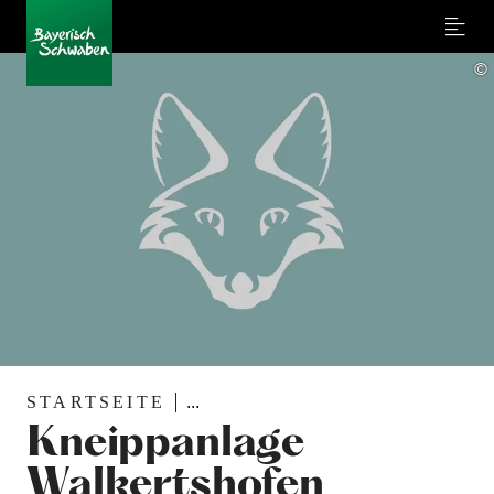
Menu
©
STARTSEITE
...
Kneippanlage
Walkertshofen