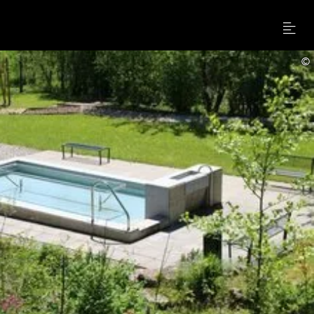
Menu
©