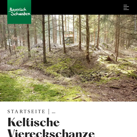
Menu
STARTSEITE
...
Keltische
Viereckschanze