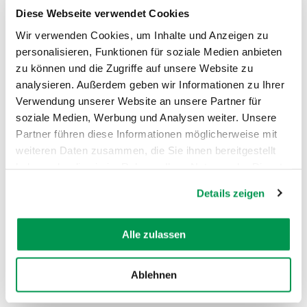
Osten ab. Alle Ecken sind wie auch
Diese Webseite verwendet Cookies
andernorts leicht überhöht.
Wir verwenden Cookies, um Inhalte und Anzeigen zu
personalisieren, Funktionen für soziale Medien anbieten
zu können und die Zugriffe auf unsere Website zu
analysieren. Außerdem geben wir Informationen zu Ihrer
Verwendung unserer Website an unsere Partner für
soziale Medien, Werbung und Analysen weiter. Unsere
AUF DER KARTE ANZEIGEN
Partner führen diese Informationen möglicherweise mit
weiteren Daten zusammen, die Sie ihnen bereitgestellt
haben oder die sie im Rahmen Ihrer Nutzung der Dienste
gesammelt haben.
Details zeigen
Alle zulassen
Ablehnen