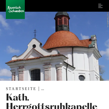
Menu
STARTSEITE
...
Kath.
Herrgottsruhkapelle