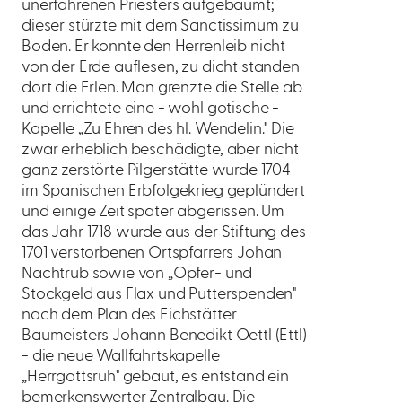
unerfahrenen Priesters aufgebäumt;
dieser stürzte mit dem Sanctissimum zu
Boden. Er konnte den Herrenleib nicht
von der Erde auflesen, zu dicht standen
dort die Erlen. Man grenzte die Stelle ab
und errichtete eine - wohl gotische -
Kapelle „Zu Ehren des hl. Wendelin." Die
zwar erheblich beschädigte, aber nicht
ganz zerstörte Pilgerstätte wurde 1704
im Spanischen Erbfolgekrieg geplündert
und einige Zeit später abgerissen. Um
das Jahr 1718 wurde aus der Stiftung des
1701 verstorbenen Ortspfarrers Johan
Nachtrüb sowie von „Opfer- und
Stockgeld aus Flax und Putterspenden"
nach dem Plan des Eichstätter
Baumeisters Johann Benedikt Oettl (Ettl)
- die neue Wallfahrtskapelle
„Herrgottsruh" gebaut, es entstand ein
bemerkenswerter Zentralbau. Die