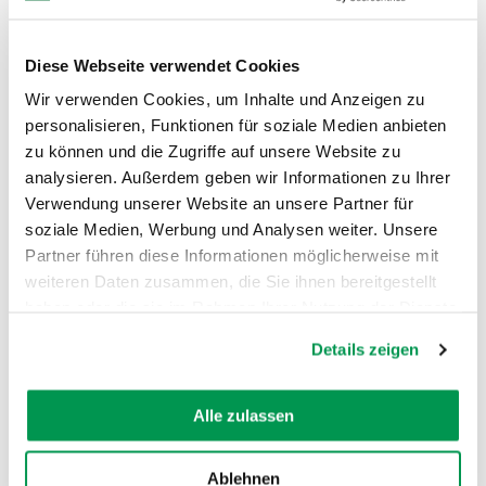
eindeutig Werke des Oberndorfer
Bildhauers Johann Georg Bschorer
(1692-1763), der zu dieser Zeit in
Diese Webseite verwendet Cookies
Schwaben ein sehr gefragter und
Wir verwenden Cookies, um Inhalte und Anzeigen zu
vielbeschäftigter Meister war. Seine
personalisieren, Funktionen für soziale Medien anbieten
spätere Werkstatt lag nur etwa 100
zu können und die Zugriffe auf unsere Website zu
Meter von der Herrgottsruhkapelle
analysieren. Außerdem geben wir Informationen zu Ihrer
entfernt. Der westliche Seitenaltar,
Verwendung unserer Website an unsere Partner für
gestiftet von Pfarrer Ignaz König, zeigt
soziale Medien, Werbung und Analysen weiter. Unsere
im Zentrum den Hl. Johann Nepomuk
Partner führen diese Informationen möglicherweise mit
unter dem Kreuz Christi. Am östlichen
weiteren Daten zusammen, die Sie ihnen bereitgestellt
Seitenaltar, gestiftet von Johann Georg
Wiedemann, sieht man im Zentrum eine
haben oder die sie im Rahmen Ihrer Nutzung der Dienste
Pieta unter einem Kreuz mit dem Herz
gesammelt haben.
Details zeigen
und den verwundeten Händen und
Füßen Jesu. Die 14 Nothelfer an den
Kapellenwänden sind um 1750
Alle zulassen
entstanden, stammen aber nicht vom
Oberndorfer Bildhauer. Rechts neben
Ablehnen
dem Eingang befindet sich in einer