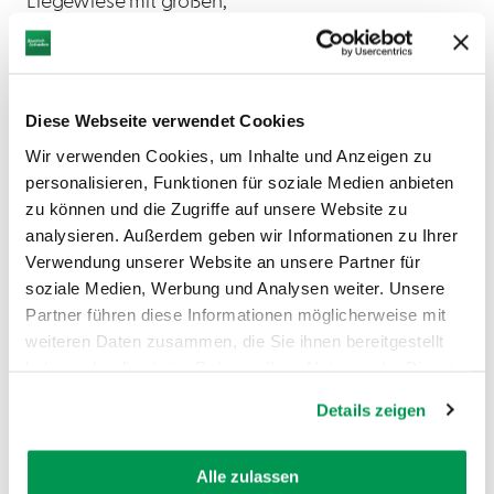
Liegewiese mit großen,
schattenspendenden Bäumen bietet
das Bad eine Vielzahl von
Spielmöglichkeiten. Insbesondere bei
den kleineren Kindern ist der
Diese Webseite verwendet Cookies
Kinderspielplatz mit Rutsche, Schaukeln
und einem Kletterturm beliebt. Ein kleiner
Wir verwenden Cookies, um Inhalte und Anzeigen zu
Bolzplatz, zwei Tischtennisplatten sowie
personalisieren, Funktionen für soziale Medien anbieten
ein Beachvolleyball- und ein
zu können und die Zugriffe auf unsere Website zu
Korbballfeld begeistern die Größeren.
analysieren. Außerdem geben wir Informationen zu Ihrer
Verwendung unserer Website an unsere Partner für
soziale Medien, Werbung und Analysen weiter. Unsere
Partner führen diese Informationen möglicherweise mit
weiteren Daten zusammen, die Sie ihnen bereitgestellt
haben oder die sie im Rahmen Ihrer Nutzung der Dienste
gesammelt haben.
AUF DER KARTE ANZEIGEN
Details zeigen
Alle zulassen