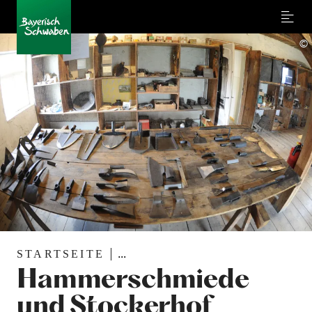
Menu
©
STARTSEITE
...
Hammerschmiede
und Stockerhof