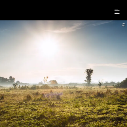
Menu
©