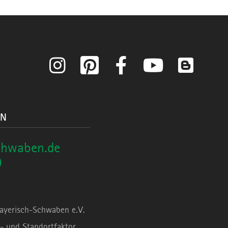
Instagram
Pinterest
Facebook
YouTube
Blog
ON
chwaben.de
0
Bayerisch-Schwaben e.V.
- und Standortfaktor