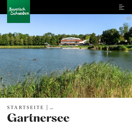
Menu
©
STARTSEITE
...
Gartnersee