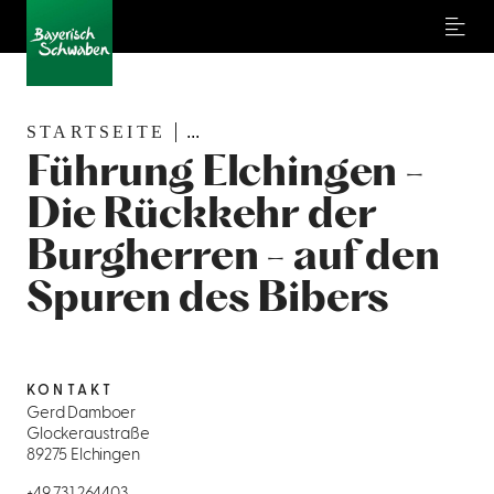
Menu
STARTSEITE
...
Führung Elchingen -
Die Rückkehr der
Burgherren - auf den
Spuren des Bibers
KONTAKT
Gerd Damboer
Glockeraustraße
89275 Elchingen
+49 731 264403