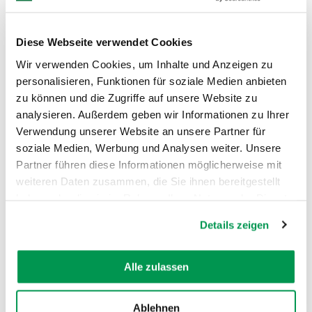
Die Führung ist auch für Schulklassen
und Kindergartengruppen geeignet.
Diese Webseite verwendet Cookies
Anfahrt mit öffentlichen
Wir verwenden Cookies, um Inhalte und Anzeigen zu
Verkehrsmitteln
personalisieren, Funktionen für soziale Medien anbieten
zu können und die Zugriffe auf unsere Website zu
analysieren. Außerdem geben wir Informationen zu Ihrer
Verwendung unserer Website an unsere Partner für
soziale Medien, Werbung und Analysen weiter. Unsere
Partner führen diese Informationen möglicherweise mit
AUF DER KARTE ANZEIGEN
weiteren Daten zusammen, die Sie ihnen bereitgestellt
haben oder die sie im Rahmen Ihrer Nutzung der Dienste
gesammelt haben.
Details zeigen
Alle zulassen
Ablehnen