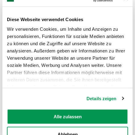
vermittelt, wie sie sich auf
außergewöhnliche Krisensituationen
vorbereiten und im Ernstfall richtig
Diese Webseite verwendet Cookies
handeln können.
Wir verwenden Cookies, um Inhalte und Anzeigen zu
personalisieren, Funktionen für soziale Medien anbieten
zu können und die Zugriffe auf unsere Website zu
analysieren. Außerdem geben wir Informationen zu Ihrer
Verwendung unserer Website an unsere Partner für
soziale Medien, Werbung und Analysen weiter. Unsere
Partner führen diese Informationen möglicherweise mit
weiteren Daten zusammen, die Sie ihnen bereitgestellt
AUF DER KARTE ANZEIGEN
haben oder die sie im Rahmen Ihrer Nutzung der Dienste
gesammelt haben.
Details zeigen
Alle zulassen
Ablehnen