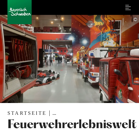
Menu
©
STARTSEITE
...
Feuerwehrerlebniswelt