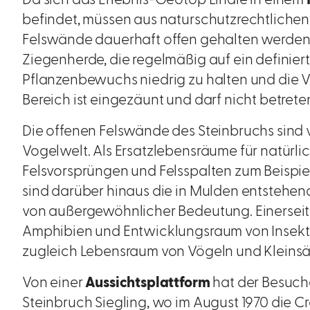
befindet, müssen aus naturschutzrechtliche
Felswände dauerhaft offen gehalten werden.
Ziegenherde, die regelmäßig auf ein definier
Pflanzenbewuchs niedrig zu halten und die V
Bereich ist eingezäunt und darf nicht betret
Die offenen Felswände des Steinbruchs sind 
Vogelwelt. Als Ersatzlebensräume für natürli
Felsvorsprüngen und Felsspalten zum Beispiel a
sind darüber hinaus die in Mulden entsteh
von außergewöhnlicher Bedeutung. Einerseits
Amphibien und Entwicklungsraum von Insekt
zugleich Lebensraum von Vögeln und Kleins
Von einer
Aussichtsplattform
hat der Besuche
Steinbruch Siegling, wo im August 1970 die C