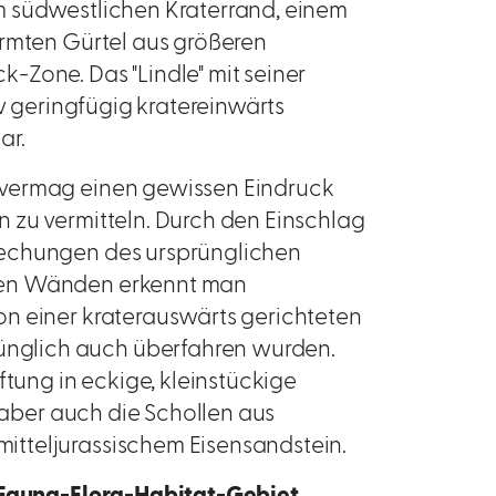
m südwestlichen Kraterrand, einem
ormten Gürtel aus größeren
-Zone. Das "Lindle" mit seiner
iv geringfügig kratereinwärts
ar.
vermag einen gewissen Eindruck
 zu vermitteln. Durch den Einschlag
rechungen des ursprünglichen
den Wänden erkennt man
n einer kraterauswärts gerichteten
nglich auch überfahren wurden.
ftung in eckige, kleinstückige
d aber auch die Schollen aus
tteljurassischem Eisensandstein.
Fauna-Flora-Habitat-Gebiet