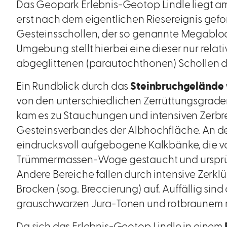
Das Geopark Erlebnis-Geotop Lindle liegt a
erst nach dem eigentlichen Riesereignis gef
Gesteinsschollen, der so genannte Megablock
Umgebung stellt hierbei eine dieser nur relat
abgeglittenen (parautochthonen) Schollen d
Ein Rundblick durch das
Steinbruchgelände
von den unterschiedlichen Zerrüttungsgraden
kam es zu Stauchungen und intensiven Zerb
Gesteinsverbandes der Albhochfläche. An 
eindrucksvoll aufgebogene Kalkbänke, die vo
Trümmermassen-Woge gestaucht und ursprü
Andere Bereiche fallen durch intensive Zerklü
Brocken (sog. Breccierung) auf. Auffällig sin
grauschwarzen Jura-Tonen und rotbraunem mi
Da sich das Erlebnis-Geotop Lindle in einem