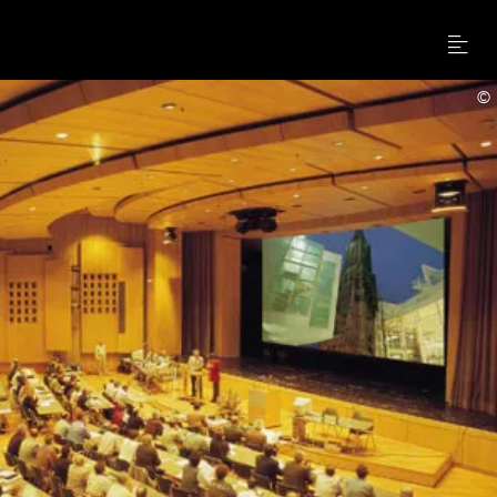
Menu
©