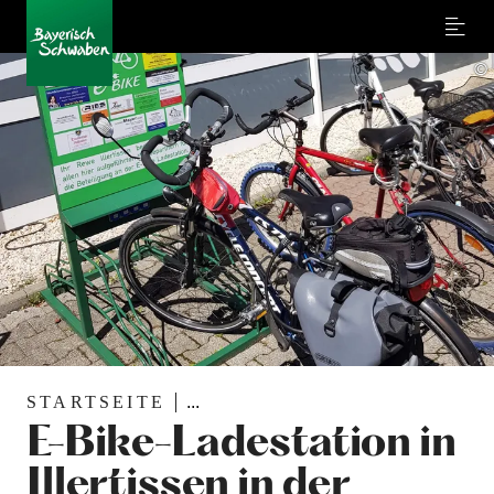
Menu
©
STARTSEITE
...
E-Bike-Ladestation in
Illertissen in der