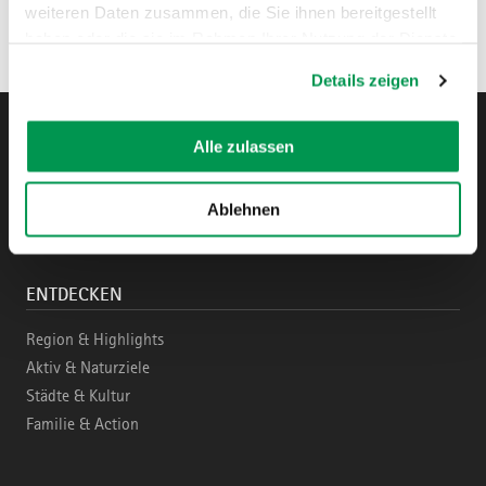
weiteren Daten zusammen, die Sie ihnen bereitgestellt
haben oder die sie im Rahmen Ihrer Nutzung der Dienste
gesammelt haben.
Details zeigen
Alle zulassen
Instagram
Pinterest
Facebook
YouTube
Blo
Ablehnen
ENTDECKEN
Region & Highlights
Aktiv & Naturziele
Städte & Kultur
Familie & Action